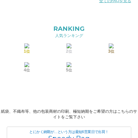
全てのFAQを見る
RANKING
人気ランキング
1
2
3
位
位
位
4
5
位
位
紙袋、不織布等、他の包装商材の印刷、極短納期をご希望の方はこちらのサ
イトをご覧下さい
とにかく納期が…という方は最短6営業日で出荷！