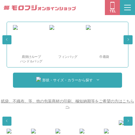
モロフジオン
togg
TEL
navi
ドル
肩掛けループ
フィンバッグ
巾着袋
ショ
ハンドルバッグ
形状・サイズ・カラーから探す
紙袋、不織布、等、他の包装商材の印刷、極短納期等をご希望の方はこちら
へ