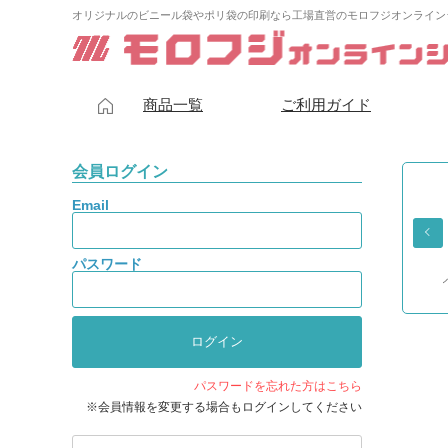
オリジナルのビニール袋やポリ袋の印刷なら工場直営のモロフジオンライン
商品一覧
ご利用ガイド
会員ログイン
Email
パスワード
タイプ
レジ袋
レジ袋
ループハンドル
袋
しゃかしゃか
つるつる
バッグ
パスワードを忘れた方はこちら
※会員情報を変更する場合もログインしてください