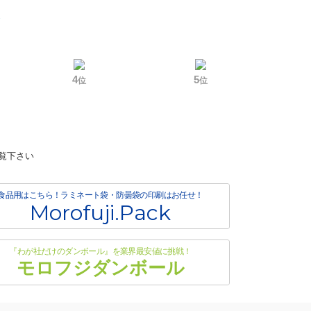
G
4
5
位
位
覧下さい
食品用はこちら！ラミネート袋・防曇袋の印刷はお任せ！
Morofuji.Pack
『わが社だけのダンボール』を業界最安値に挑戦！
モロフジダンボール