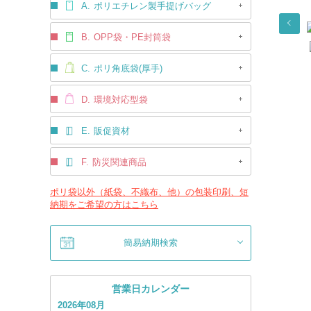
A.
ポリエチレン製手提げバッグ
B.
OPP袋・PE封筒袋
C.
ポリ角底袋(厚手)
D.
環境対応型袋
E.
販促資材
F.
防災関連商品
ポリ袋以外（紙袋、不織布、他）の包装印刷、短
納期をご希望の方はこちら
簡易納期検索
営業日カレンダー
2026年08月