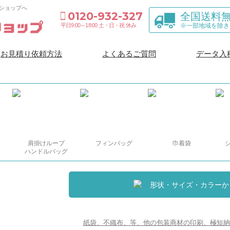
ショップへ
0120-932-327
全国送料
モロフジオンラインショップ
※一部地域を除き
平日9:00～18:00 土・日・祝 休み
お見積り依頼方法
よくあるご質問
データ入
肩掛けループ
フィンバッグ
巾着袋
ショル
ハンドルバッグ
形状・サイズ・カラーか
紙袋、不織布、等、他の包装商材の印刷、極短納