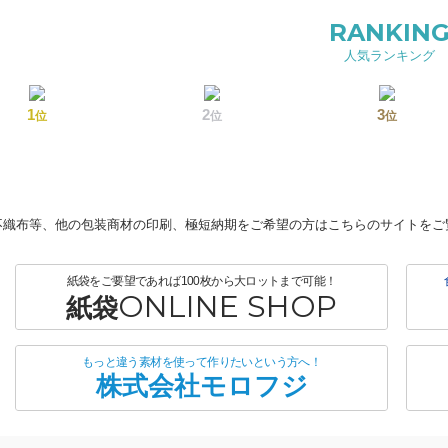
RANKIN
人気ランキング
1
2
3
位
位
位
不織布等、他の包装商材の印刷、極短納期をご希望の方はこちらのサイトをご
紙袋をご要望であれば100枚から大ロットまで可能！
ONLINE SHOP
紙袋
もっと違う素材を使って作りたいという方へ！
株式会社モロフジ