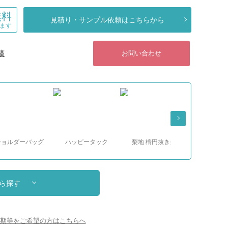
無料
見積り・サンプル依頼はこちらから
ます
稿
お問い合わせ
ダーバッグ
ハッピータック
梨地 楕円抜き袋
梨地 ループハンド
ッグ
ら探す
期等をご希望の方はこちらへ