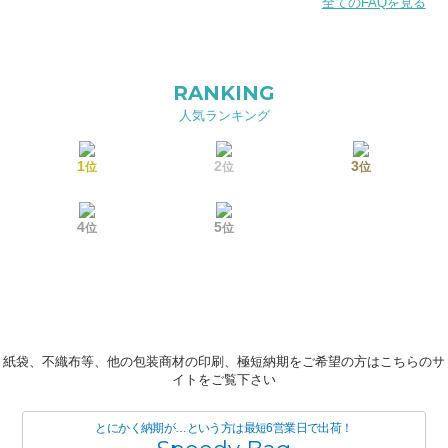
全てのFAQを見る
RANKING
人気ランキング
1
2
3
位
位
位
4
5
位
位
紙袋、不織布等、他の包装商材の印刷、極短納期をご希望の方はこちらのサ
イトをご覧下さい
とにかく納期が…という方は最短6営業日で出荷！