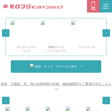
モロフジオン
togg
TEL
navi
ループハンドル
肩掛けループ
フィンバッグ
巾
バッグ
ハンドルバッグ
形状・サイズ・カラーから探す
紙袋、不織布、等、他の包装商材の印刷、極短納期等をご希望の方はこちら
へ