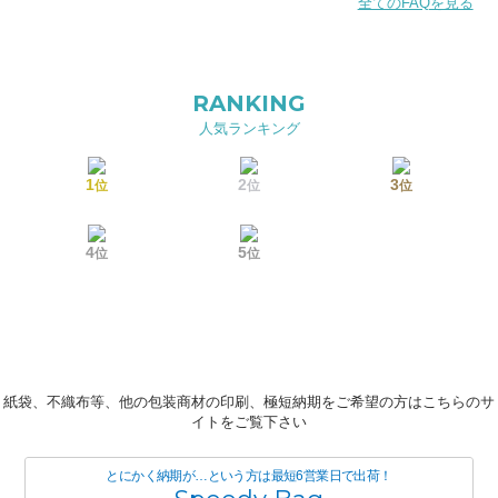
全てのFAQを見る
RANKING
人気ランキング
1
2
3
位
位
位
4
5
位
位
紙袋、不織布等、他の包装商材の印刷、極短納期をご希望の方はこちらのサ
イトをご覧下さい
とにかく納期が…という方は最短6営業日で出荷！