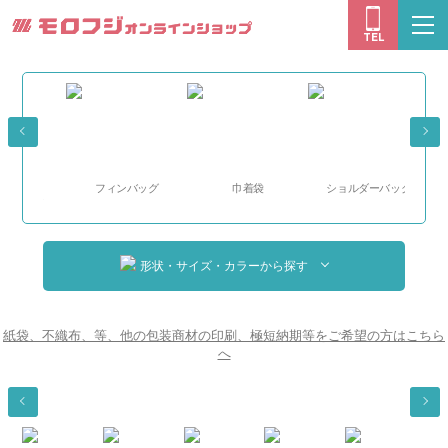
モロフジオン
togg
TEL
navi
ープ
フィンバッグ
巾着袋
ショルダーバッグ
ハ
ッグ
形状・サイズ・カラーから探す
紙袋、不織布、等、他の包装商材の印刷、極短納期等をご希望の方はこちら
へ