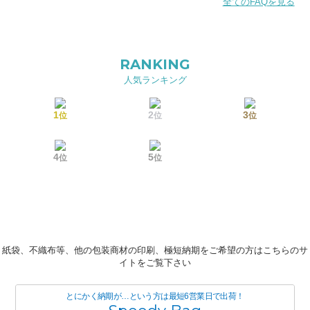
全てのFAQを見る
RANKING
人気ランキング
1
2
3
位
位
位
4
5
位
位
紙袋、不織布等、他の包装商材の印刷、極短納期をご希望の方はこちらのサ
イトをご覧下さい
とにかく納期が…という方は最短6営業日で出荷！