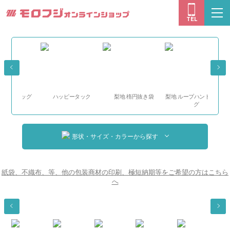
モロフジオン
togg
TEL
navi
バッグ
ハッピータック
梨地 楕円抜き袋
梨地 ループハンドルバッ
グ
形状・サイズ・カラーから探す
紙袋、不織布、等、他の包装商材の印刷、極短納期等をご希望の方はこちら
へ