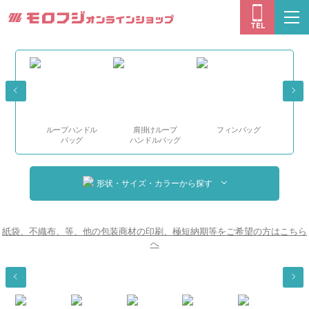
モロフジオン
togg
TEL
navi
ループハンドル
肩掛けループ
フィンバッグ
る
バッグ
ハンドルバッグ
形状・サイズ・カラーから探す
紙袋、不織布、等、他の包装商材の印刷、極短納期等をご希望の方はこちら
へ