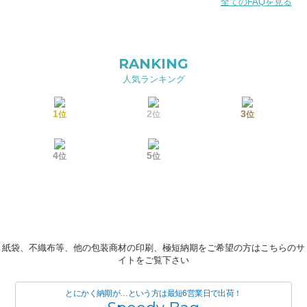
全てのFAQを見る
RANKING
人気ランキング
1
2
3
位
位
位
4
5
位
位
紙袋、不織布等、他の包装商材の印刷、極短納期をご希望の方はこちらのサ
イトをご覧下さい
とにかく納期が…という方は最短6営業日で出荷！