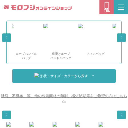
モロフジオン
togg
TEL
navi
ループハンドル
肩掛けループ
フィンバッグ
巾着袋
バッグ
ハンドルバッグ
形状・サイズ・カラーから探す
紙袋、不織布、等、他の包装商材の印刷、極短納期等をご希望の方はこちら
へ