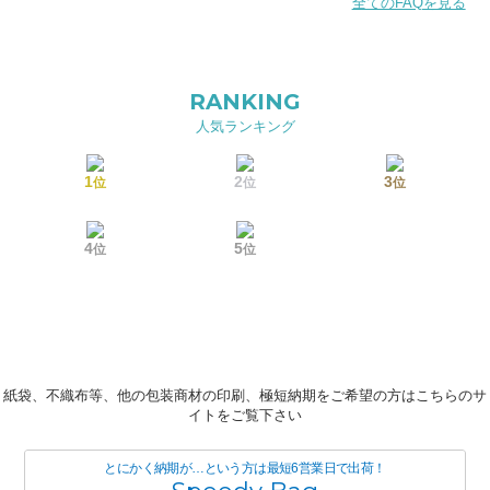
全てのFAQを見る
RANKING
人気ランキング
1
2
3
位
位
位
4
5
位
位
紙袋、不織布等、他の包装商材の印刷、極短納期をご希望の方はこちらのサ
イトをご覧下さい
とにかく納期が…という方は最短6営業日で出荷！