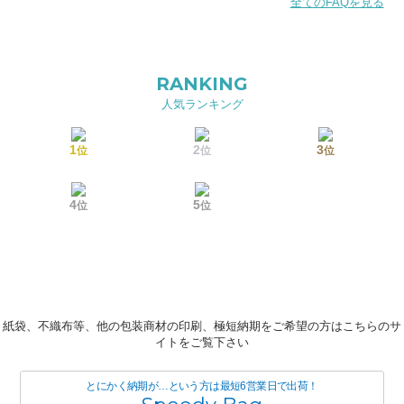
全てのFAQを見る
RANKING
人気ランキング
1
2
3
位
位
位
4
5
位
位
紙袋、不織布等、他の包装商材の印刷、極短納期をご希望の方はこちらのサ
イトをご覧下さい
とにかく納期が…という方は最短6営業日で出荷！