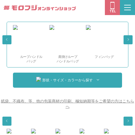
モロフジオン
togg
TEL
navi
ループハンドル
肩掛けループ
フィンバッグ
る
バッグ
ハンドルバッグ
形状・サイズ・カラーから探す
紙袋、不織布、等、他の包装商材の印刷、極短納期等をご希望の方はこちら
へ